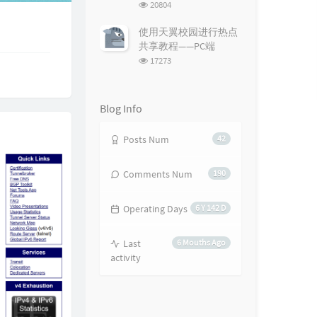
浏
20804
览
次
使用天翼校园进行热点
数:
共享教程——PC端
浏
17273
览
次
数:
Blog Info
Posts Num
42
Comments Num
190
Operating Days
6 Y 142 D
Last
6 Mouths Ago
activity