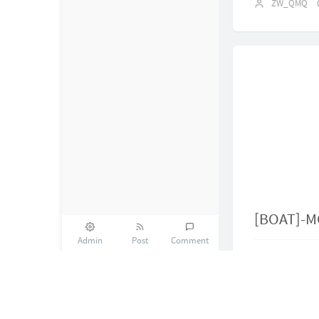
在Ubun
ZW_QMQ
Admin
Post
Comment
[BOAT]