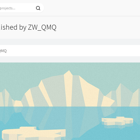
blished by ZW_QMQ
QMQ