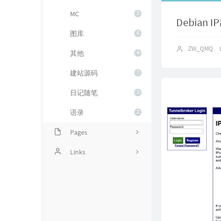
MC
2
Debian
图库
6
ZW_QMQ
其他
4
建站源码
7
日记随笔
2
语录
2
Pages
Time machine
Links
Time tree
浅小沫的博客
Message Board
Phenxso | 梦旅奈
Links
紗夕里