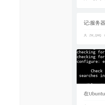
FileGato
ZW_QMQ
记:服务
ZW_QMQ