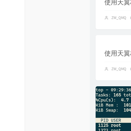
使用天翼
ZW_QMQ