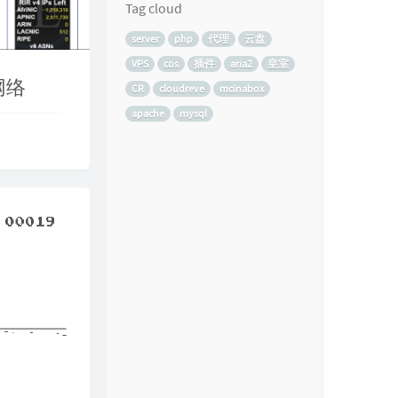
Tag cloud
server
php
代理
云盘
VPS
cos
插件
aria2
皇室
网络
CR
cloudreve
mcinabox
apache
mysql