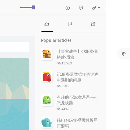
P
L
R
o
a
a
Popular articles
p
t
n
u
e
d
【皇室战争】CR服务器
l
s
o
搭建-后篇
a
t
m
浏
117959
r
c
a
览
a
o
r
次
记:服务器数据转移过程
r
数:
m
t
中遇到的问题
t
m
i
浏
55855
i
e
c
览
c
n
l
次
有趣的小游戏源码------
数:
l
t
e
恐龙快跑
e
s
s
浏
44328
s
览
次
纯HTML-VIP视频解析网
数:
页源码