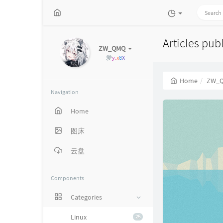
Articles pu
ZW_QMQ
爱意随风起，风
v
o
q
t
C
Home
ZW_
Navigation
Home
图床
云盘
Components
Categories
Linux
25