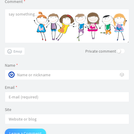
Comment
*
Private comment
Emoji
Name
*
🎲
Email
*
Site
Leave a Comment