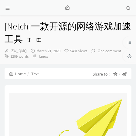
[Netch]一款开源的网络游戏加速
工具
Author：
发
ZW_QMQ
March 21, 2020
5481 views
One comment
布
Categories：
1209 words
Linux
时
间：
Home
Text
Share to：