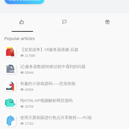
P
L
R
o
a
a
Popular articles
p
t
n
u
e
d
【皇室战争】CR服务器搭建-后篇
l
s
o
浏
117889
a
t
m
览
r
c
a
次
记:服务器数据转移过程中遇到的问题
a
数:
o
r
浏
55844
r
m
t
览
t
m
i
次
有趣的小游戏源码------恐龙快跑
数:
i
e
c
浏
44304
c
n
l
览
l
次
t
e
纯HTML-VIP视频解析网页源码
数:
e
s
s
浏
20759
s
览
次
使用天翼校园进行热点共享教程——PC端
数:
浏
17252
览