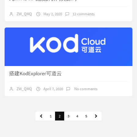
ZW_QMQ
May 2, 2020
12 comments
搭建KodExplorer可道云
ZW_QMQ
April 7, 2020
No comments
1
2
3
4
5