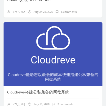
ZW_QMQ
August 28, 2020
6 comments
Cloudreve-搭建公私兼备的网盘系统
ZW_QMQ
July 18, 2020
3 comments