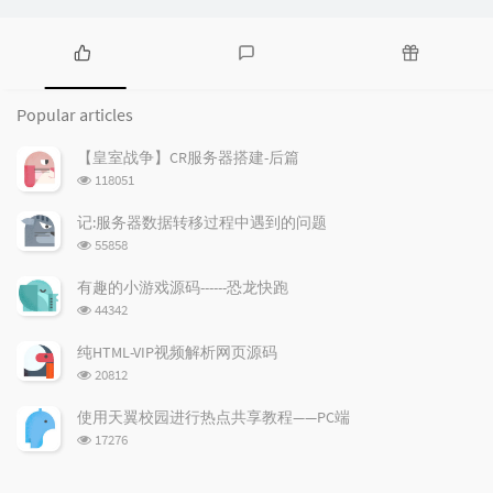
P
L
R
o
a
a
Popular articles
p
t
n
u
e
d
【皇室战争】CR服务器搭建-后篇
l
s
o
浏
118051
a
t
m
览
r
c
a
次
记:服务器数据转移过程中遇到的问题
a
数:
o
r
浏
55858
r
m
t
览
t
m
i
次
有趣的小游戏源码------恐龙快跑
数:
i
e
c
浏
44342
c
n
l
览
l
次
t
e
纯HTML-VIP视频解析网页源码
数:
e
s
s
浏
20812
s
览
次
使用天翼校园进行热点共享教程——PC端
数:
浏
17276
览
次