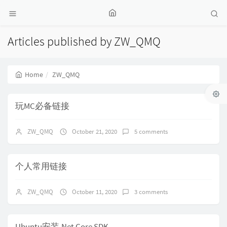
Articles published by ZW_QMQ
Home
ZW_QMQ
玩MC必备链接
ZW_QMQ
October 21, 2020
5 comments
个人常用链接
ZW_QMQ
October 11, 2020
3 comments
Ubuntu安装.Net Core SDK