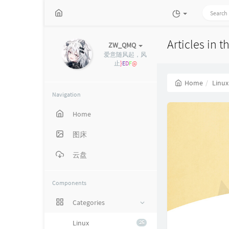
Articles in t
ZW_QMQ
爱意随风起，风
止意难平，与其
t
j
#
A
N
Home
Linux
Navigation
Home
图床
云盘
Components
Categories
Linux
25