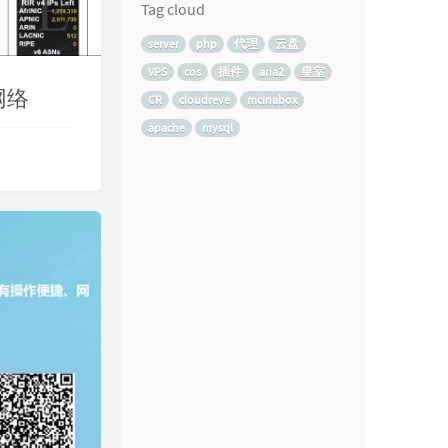
Tag cloud
server
php
代理
云盘
VPS
cos
插件
aria2
皇室
网络
CR
cloudreve
mcinabox
apache
mysql