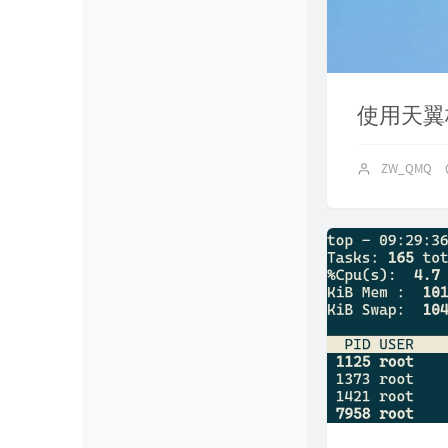
使用天翼
ZW_QMQ