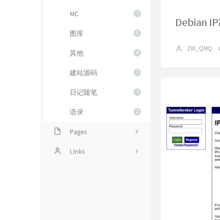
MC
2
Debian
图库
6
ZW_QMQ
其他
4
建站源码
7
日记随笔
2
语录
2
Pages
Time machine
Links
Time tree
浅小沫的博客
Message Board
Phenxso | 梦旅奈
Links
紗夕里