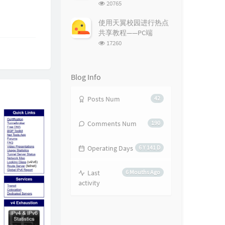
浏
20765
览
次
使用天翼校园进行热点
数:
共享教程——PC端
浏
17260
览
次
数:
Blog Info
Posts Num
42
Comments Num
190
Operating Days
6 Y 141 D
Last
6 Mouths Ago
activity