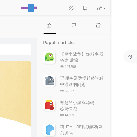
P
L
R
o
a
a
Popular articles
p
t
n
u
e
d
【皇室战争】CR服务器
l
s
o
搭建-后篇
a
t
m
浏
117898
r
c
a
览
a
o
r
次
记:服务器数据转移过程
r
数:
m
t
中遇到的问题
t
m
i
浏
55847
i
e
c
览
c
n
l
次
有趣的小游戏源码------
数:
l
t
e
恐龙快跑
e
s
s
浏
44309
s
览
次
纯HTML-VIP视频解析网
数:
页源码