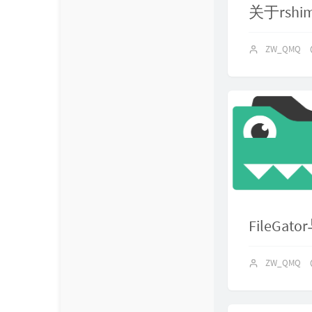
关于rsh
ZW_QMQ
FileGato
ZW_QMQ