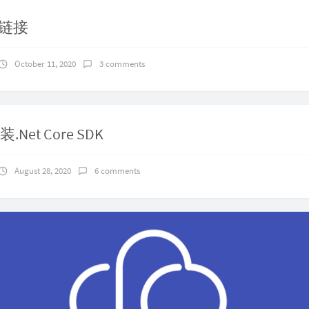
链接
October 11, 2020
3 comments
装.Net Core SDK
August 28, 2020
6 comments