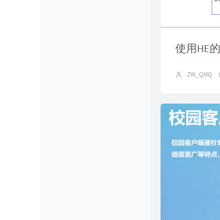
About
使用HE
ZW_QMQ