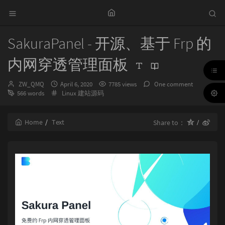
SakuraPanel - 开源、基于 Frp 的
内网穿透管理面板
Author：
发
ZW_QMQ
April 6, 2020
7785 views
One comment
布
Categories：
566 words
Linux
建站源码
时
间：
Home
Text
Share to：